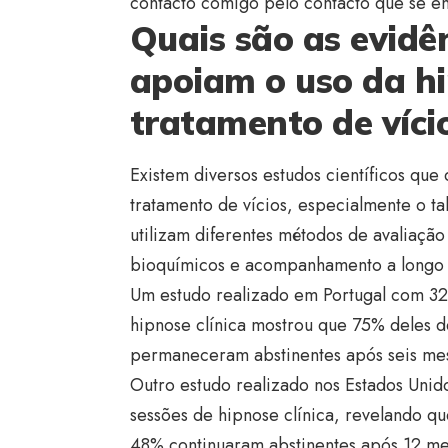
contacto comigo pelo contacto que se en
Quais são as evidên
apoiam o uso da hi
tratamento de víci
Existem diversos estudos científicos que
tratamento de vícios, especialmente o t
utilizam diferentes métodos de avaliaçã
bioquímicos e acompanhamento a longo 
Um estudo realizado em Portugal com 32
hipnose clínica mostrou que 75% deles 
permaneceram abstinentes após seis me
Outro estudo realizado nos Estados Unid
sessões de hipnose clínica, revelando q
48% continuaram abstinentes após 12 me