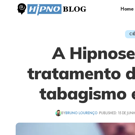
Home
CI
A Hipnose 
tratamento d
tabagismo e
BY
BRUNO LOURENÇO
PUBLISHED: 15 DE JUN