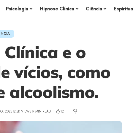
Psicologia
Hipnose Clínica
Ciência
Espiritu
ÊNCIA
Clínica e o
e vícios, como
 alcoolismo.
HO, 2023
2.3K VIEWS
7 MIN READ
12